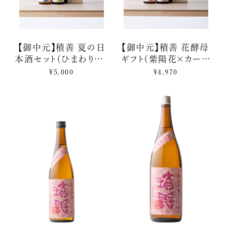
【御中元】積善 夏の日
【御中元】積善 花酵母
本酒セット（ひまわり・月
ギフト（紫陽花×カーネ
下美人）
ーション）
¥5,000
¥4,970
昼と夜に咲く花酵母の
ふんわり香る夏の贈りも
贈りもの
の。